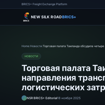
BRICS+ Freight Exchange Platform
NEW SILK ROAD
BRICS+
Home
/
Новости
/
Торговая палата Таиланда обсудила четыре
НОВОСТИ
Торговая палата Т
направления транс
логистических зат
NSR BRICS+ Editorial
18 ноября 2025