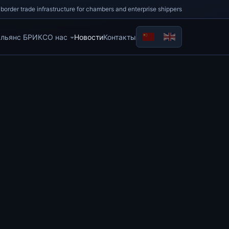
border trade infrastructure for chambers and enterprise shippers
альянс БРИКС
О нас
Новости
Контакты
Выберите язык