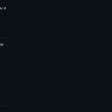
ы и
ии