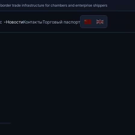
border trade infrastructure for chambers and enterprise shippers
с
Новости
Контакты
Торговый паспорт
Выберите язык