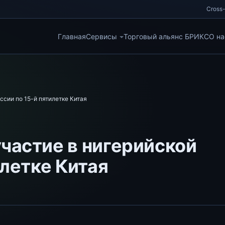
Cross-
Главная
Сервисы
Торговый альянс БРИКС
О на
сии по 15-й пятилетке Китая
частие в нигерийской
илетке Китая