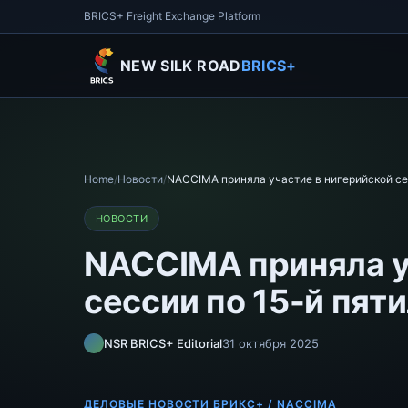
BRICS+ Freight Exchange Platform
NEW SILK ROAD
BRICS+
Home
/
Новости
/
NACCIMA приняла участие в нигерийской сес
НОВОСТИ
NACCIMA приняла у
сессии по 15-й пят
NSR BRICS+ Editorial
31 октября 2025
ДЕЛОВЫЕ НОВОСТИ БРИКС+ / NACCIMA