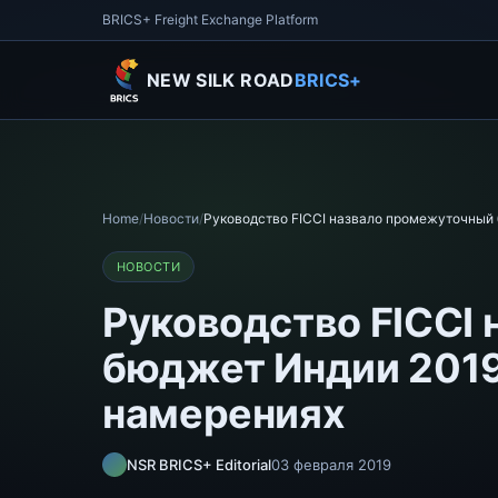
BRICS+ Freight Exchange Platform
NEW SILK ROAD
BRICS+
Home
/
Новости
/
Руководство FICCI назвало промежуточный
НОВОСТИ
Руководство FICCI
бюджет Индии 2019
намерениях
NSR BRICS+ Editorial
03 февраля 2019