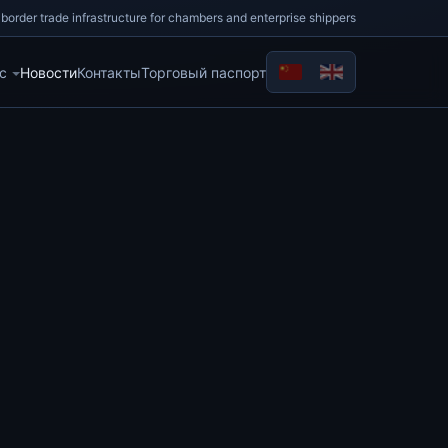
border trade infrastructure for chambers and enterprise shippers
с
Новости
Контакты
Торговый паспорт
Выберите язык