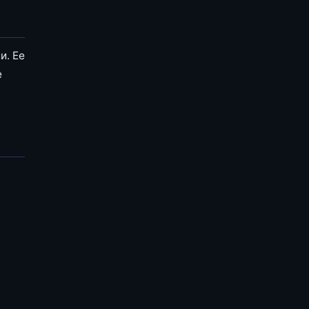
и. Ее
е